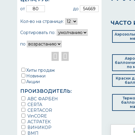
от
до
Кол-во на странице:
ЧАСТО 
Сортировать по:
Аэрозольн
ме
по
Аэро
баллончи
по 
Хиты продаж
Новинки
Краски д
Акции
балл
ПРОИЗВОДИТЕЛЬ:
Термо
ABC ФАРБЕН
балло
CERTA
ма
CERTACOR
VinCORE
АСТРАТЕК
ВИНИКОР
ВМП