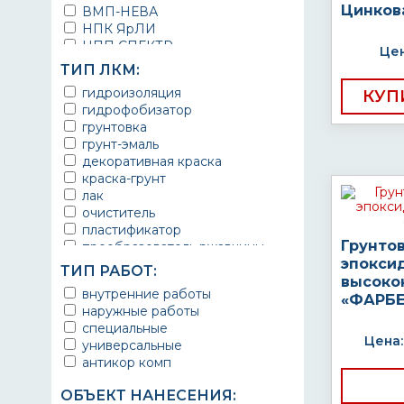
Цинков
ВМП-НЕВА
НПК ЯрЛИ
НПП СПЕКТР
Цен
НПФ ЭМАЛЬ
ТИП ЛКМ:
ТЕРМА
гидроизоляция
КУП
УРЕПЛЕН
гидрофобизатор
грунтовка
грунт-эмаль
декоративная краска
краска-грунт
лак
очиститель
пластификатор
Грунто
преобразователь ржавчины
эпокси
эмаль
ТИП РАБОТ:
Краска
высоко
внутренние работы
Покрытие
«ФАРБЕ
наружные работы
грунт эмаль
специальные
защитное покрытие
Цена:
универсальные
антикор комп
ОБЪЕКТ НАНЕСЕНИЯ: