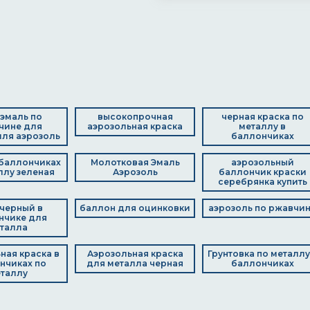
 эмаль по
высокопрочная
черная краска по
чине для
аэрозольная краска
металлу в
ля аэрозоль
баллончиках
 баллончиках
Молотковая Эмаль
аэрозольный
ллу зеленая
Аэрозоль
баллончик краски
серебрянка купить
 черный в
баллон для оцинковки
аэрозоль по ржавчи
нчике для
талла
ная краска в
Аэрозольная краска
Грунтовка по металлу
нчиках по
для металла черная
баллончиках
таллу