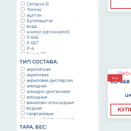
для гипса
Certacor-R
для бассейна
для грунтования
Thinner
для бетонных стен
для ДВП
ацетон
для бордюров
для дерева
Бутилацетат
для бытовой техники
для ДСП
вода
для ванны
для камня
ксилол (ортоксилол)
для веранд
для кирпича
Р 646
для всех металлических
для металла
оснований
Р 667
для оцинкованной стали
для дорог
Р-4
для ППУ
для забора
Сольв УР
для фанеры
для кабеля
Сольв ЭП
для шифера
ТИП СОСТАВА:
для камня
Сольв ЭС
древесина
акрилатная
для кирпича
Сольвент
ДСП
акриловая
для кованой беседки
Толуол
дюралюминий
Хит
акриловая дисперсия
для кровли
КО-868
Уайт-спирит (Нефрас)
ЖБИ
алкидная
для крыш
Сольвин
каменная кладка
алкидно-уретановая
для лестничных клеток
камень
Це
алкидные
для лодок
кафель
винилово-эпоксидные
для медицинских учреждений
керамика
водная
для металлоконструкций
КУП
кирпич
глифталевые
для оборудования
латунь
кремнийорганическая
для перил
МДФ
кремнийорганические и
для печей и каминов
ТАРА, ВЕС:
металл
полисилоксановые