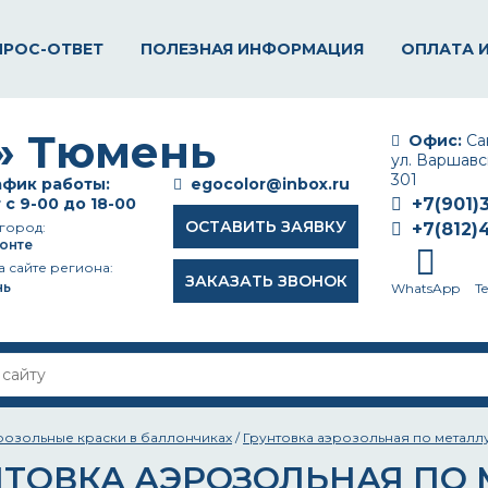
ПРОС-ОТВЕТ
ПОЛЕЗНАЯ ИНФОРМАЦИЯ
ОПЛАТА 
Офис:
Сан
ул. Варшавск
301
фик работы:
egocolor@inbox.ru
 с 9-00 до 18-00
+7(901)
ОСТАВИТЬ ЗАЯВКУ
город:
+7(812)
онте
а сайте региона:
ЗАКАЗАТЬ ЗВОНОК
нь
WhatsApp
T
розольные краски в баллончиках
/
Грунтовка аэрозольная по металл
НТОВКА АЭРОЗОЛЬНАЯ ПО 