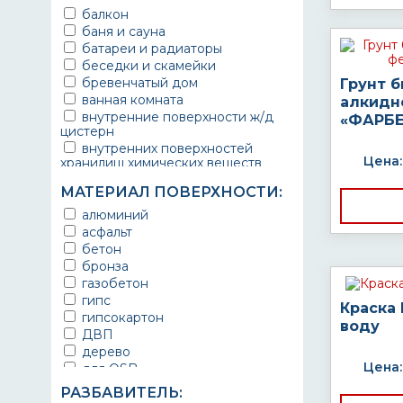
балкон
баня и сауна
батареи и радиаторы
беседки и скамейки
бревенчатый дом
Грунт 
ванная комната
алкидн
внутренние поверхности ж/д
«ФАРБЕ
цистерн
внутренних поверхностей
Цена:
хранилищ химических веществ
водопроводы
МАТЕРИАЛ ПОВЕРХНОСТИ:
ворота
выхлопные системы
алюминий
автомобилей
асфальт
газопроводы
бетон
гараж
бронза
гидротехнические сооружения
газобетон
городской транспорт
гипс
Краска
грузовые вагоны
гипсокартон
воду
двери металлические
ДВП
детали двигателей
дерево
детали машин
Цена:
для OSB
детали механизмов
для бетона
РАЗБАВИТЕЛЬ:
для автомобилей