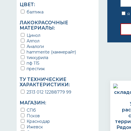
пожаровзрывобезопасные
лестницы
механическая нагрузки
ЦВЕТ:
полуматовые
металлические ворота
морская и пресная вода
балтика
радиационностойкие
металлические гаражи
моющие средства
Я 
разметочные
металлические емкости
нефтепродукты
ЛАКОКРАСОЧНЫЕ
резиновые
металлические заборы
низкая температура
МАТЕРИАЛЫ:
рельефные
металлические конструкции
пешеходная нагрузка
светостойкие
Цинол
металлические конструкции из
спирты
термостойкие
черного металла
Алпол
сырая нефть
тиксотропные
металлические конструкции из
Аналоги
транспортные нагрузки
черных и цветных металлов
ударопрочные
hammerite (хаммерайт)
удары
металлические крыши
укрывистые
тиккурила
УФ-излучение
металлические ограды
фактурные
пф 115
химические вещества
металлические площадки
химически стойкие
престиж
щелочи
металлические поверхности
химстойкие
металлические столбы
экологичные
ТУ ТЕХНИЧЕСКИЕ
металлические трубы
ХАРАКТЕРИСТИКИ:
экономичные
металлические трубы для
эластичные
2313 012 12288779 99
отопления
нанесение в
металлические шкафы
электростатическом поле
МАГАЗИН:
металлического оборудования
на водной основе
ра
СПб
металлоизделия
трехслойные
Псков
морской транспорт
Краснодар
терри
мостовые конструкции
Ижевск
Рядом
надпалубные постройки