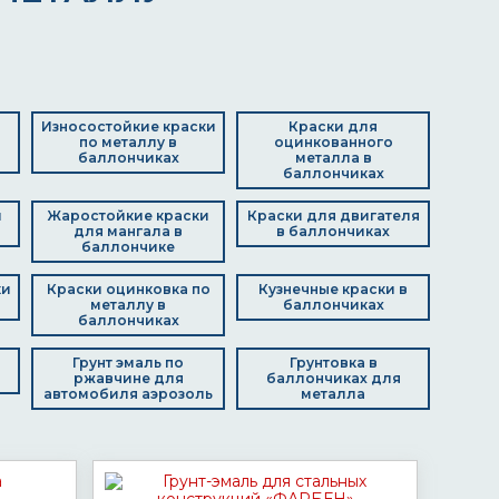
Износостойкие краски
Краски для
по металлу в
оцинкованного
баллончиках
металла в
баллончиках
и
Жаростойкие краски
Краски для двигателя
для мангала в
в баллончиках
баллончике
ки
Краски оцинковка по
Кузнечные краски в
металлу в
баллончиках
баллончиках
Грунт эмаль по
Грунтовка в
ржавчине для
баллончиках для
автомобиля аэрозоль
металла