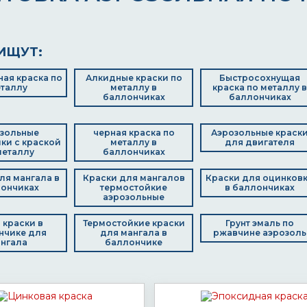
ИЩУТ:
ая краска по
Алкидные краски по
Быстросохнущая
таллу
металлу в
краска по металлу в
баллончиках
баллончиках
зольные
черная краска по
Аэрозольные краск
ки с краской
металлу в
для двигателя
металлу
баллончиках
ля мангала в
Краски для мангалов
Краски для оцинков
ончиках
термостойкие
в баллончиках
аэрозольные
 краски в
Термостойкие краски
Грунт эмаль по
нчике для
для мангала в
ржавчине аэрозоль
нгала
баллончике