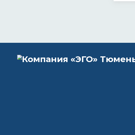
Остав
телеф
+7 (
egoc