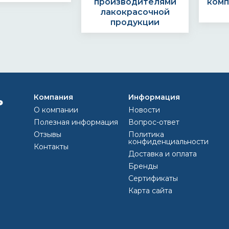
производителями
комп
лакокрасочной
продукции
Компания
КАК ОФОРМИТЬ 
Информация
О компании
Новости
Полезная информация
Вопрос-ответ
Отзывы
Политика
конфиденциальности
Контакты
Выс
Доставка и оплата
ить заявку по
Наши менеджеры
Опла
Бренды
ону или e-mail
свяжутся с Вами и
Сертификаты
812) 493 44 47
обоговорят детали
olor@inbox.ru
заказа
Карта сайта