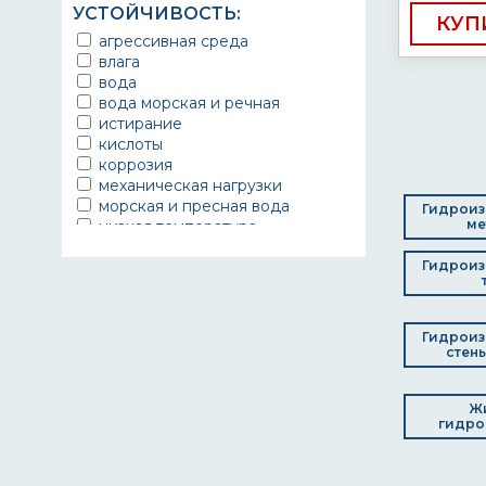
УСТОЙЧИВОСТЬ:
КУП
агрессивная среда
влага
вода
вода морская и речная
истирание
кислоты
коррозия
механическая нагрузки
морская и пресная вода
Гидроиз
ме
низкая температура
удары
Гидроиз
УФ-излучение
химические вещества
Гидроиз
стены
Ж
гидро