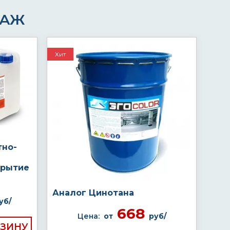
ДАЖ
Хит
тно-
крытие
Аналог Цинотана
уб/
668
Цена:
от
руб/