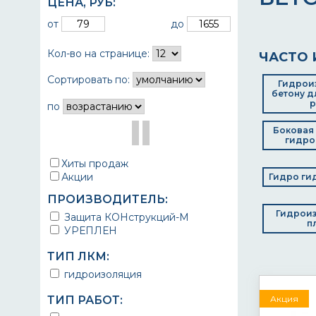
ЦЕНА,
РУБ
:
от
до
Кол-во на странице:
ЧАСТО 
Сортировать по:
Гидрои
бетону д
р
по
Боковая
гидро
Хиты продаж
Акции
Гидро ги
ПРОИЗВОДИТЕЛЬ:
Гидроиз
Защита КОНструкций-М
п
УРЕПЛЕН
ТИП ЛКМ:
гидроизоляция
ТИП РАБОТ:
Акция