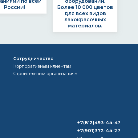
аниями по всей
оборудовании.
России!
Более 10 000 цветов
для всех видов
лакокрасочных
материалов.
ЗАКАЗ?
Сотрудничество
Корпоративным клиентам
Строительным организациям
тавляем счёт.
Формируем заказ и
та через банк,
отправляем
картой или
транспортной
наличными
компанией
+7(812)493-44-47
+7(901)372-44-27