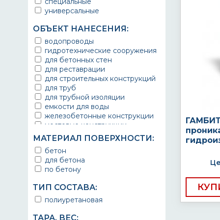
специальные
универсальные
ОБЪЕКТ НАНЕСЕНИЯ:
водопроводы
гидротехнические сооружения
для бетонных стен
для реставрации
для строительных конструкций
для труб
для трубной изоляции
емкости для воды
железобетонные конструкции
ГАМБИТ
мостовые конструкции
проник
путепроводы
МАТЕРИАЛ ПОВЕРХНОСТИ:
гидрои
резервуары
бетон
трубопроводы для холодной
для бетона
воды
Це
по бетону
под питьевую воду
строительно-ремонтные работы
КУП
ТИП СОСТАВА:
полиуретановая
ТАРА, ВЕС: