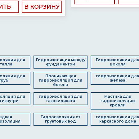
ИТЬ
оляция для
Гидроизоляция между
Гидроизоляция дл
талла
фундаментом
цоколя
оляция для
Проникающая
гидроизоляция дл
труб
гидроизоляция для
железа
бетона
оляция для
гидроизоляция для
Мастика для
 изнутри
газосиликата
гидроизоляции
кровли
идкая
Гидроизоляция от
гидроизоляция дл
изоляция
грунтовых вод
каркасного дома