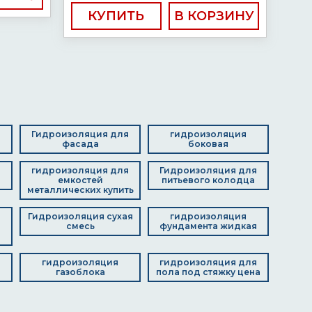
КУПИТЬ
я
Гидроизоляция для
гидроизоляция
фасада
боковая
я
гидроизоляция для
Гидроизоляция для
емкостей
питьевого колодца
металлических купить
Гидроизоляция сухая
гидроизоляция
смесь
фундамента жидкая
я
гидроизоляция
гидроизоляция для
газоблока
пола под стяжку цена