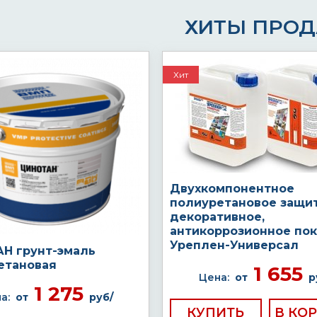
ХИТЫ ПРО
Хит
Двухкомпонентное
полиуретановое защи
декоративное,
антикоррозионное по
Уреплен-Универсал
Н грунт-эмаль
етановая
1 655
Цена:
от
р
1 275
а:
от
руб/
КУПИТЬ