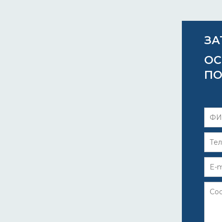
ЗА
ОС
ПО