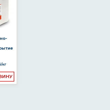
но-
рытие
б/кг