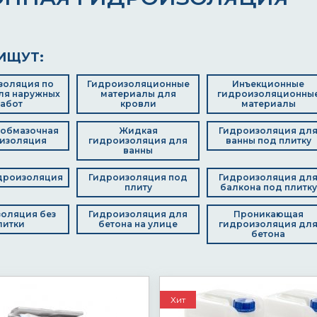
ИЩУТ:
золяция по
Гидроизоляционные
Инъекционные
ля наружных
материалы для
гидроизоляционны
абот
кровли
материалы
 обмазочная
Жидкая
Гидроизоляция дл
изоляция
гидроизоляция для
ванны под плитку
ванны
дроизоляция
Гидроизоляция под
Гидроизоляция дл
плиту
балкона под плитку
оляция без
Гидроизоляция для
Проникающая
литки
бетона на улице
гидроизоляция дл
бетона
Хит