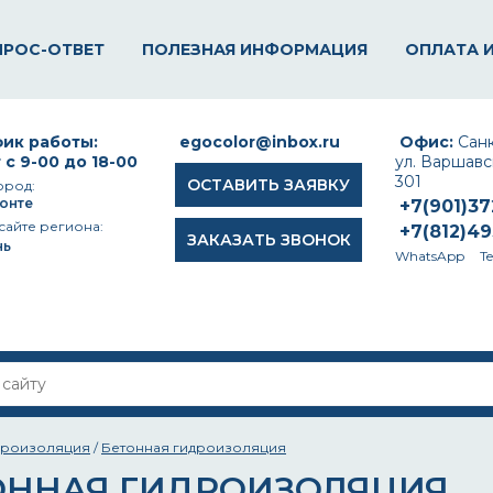
ПРОС-ОТВЕТ
ПОЛЕЗНАЯ ИНФОРМАЦИЯ
ОПЛАТА 
ик работы:
egocolor@inbox.ru
Офис:
Санк
 с 9-00 до 18-00
ул. Варшавск
301
ОСТАВИТЬ ЗАЯВКУ
ород:
онте
+7(901)3
сайте региона:
+7(812)4
ЗАКАЗАТЬ ЗВОНОК
нь
WhatsApp
T
дроизоляция
/
Бетонная гидроизоляция
ОННАЯ ГИДРОИЗОЛЯЦИЯ