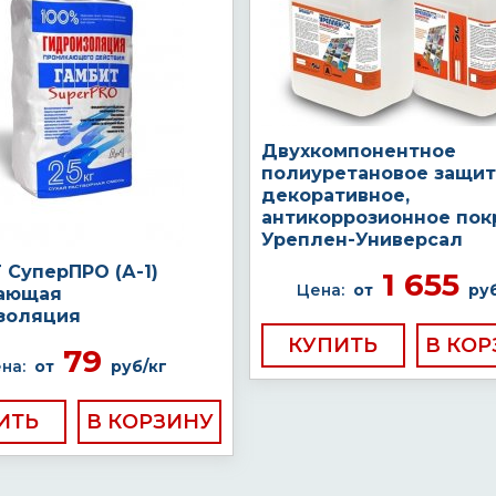
Двухкомпонентное
полиуретановое защит
декоративное,
антикоррозионное пок
Уреплен-Универсал
 СуперПРО (А-1)
1 655
Цена:
от
ру
ающая
золяция
КУПИТЬ
79
на:
от
руб/кг
ИТЬ