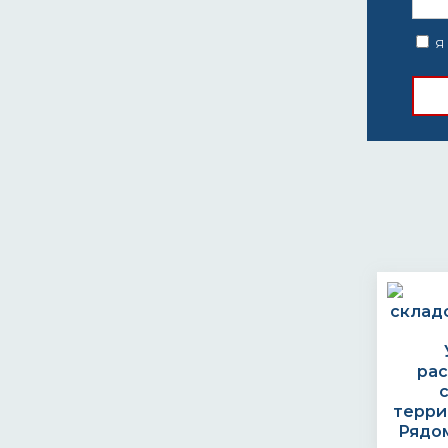
Я 
ра
терри
Рядом