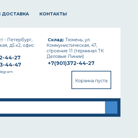
И ДОСТАВКА
КОНТАКТЫ
т - Петербург,
Склад:
Тюмень, ул.
ая, д5 к2, офис
Коммунистическая, 47,
строение 11 (терминал ТК
Деловые Линии)
72-44-27
+7(901)372-44-27
93-44-47
elegram
Корзина пуста