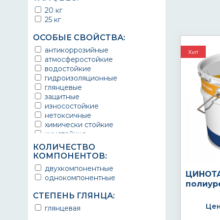
20 кг
25 кг
ОСОБЫЕ СВОЙСТВА:
антикоррозийные
Хит
атмосферостойкие
водостойкие
гидроизоляционные
глянцевые
защитные
износостойкие
нетоксичные
химически стойкие
химстойкие
экологичные
КОЛИЧЕСТВО
КОМПОНЕНТОВ:
двухкомпонентные
ЦИНОТА
однокомпонентные
полиур
СТЕПЕНЬ ГЛЯНЦА:
Цен
глянцевая