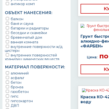
антикор комп
К
ОБЪЕКТ НАНЕСЕНИЯ:
балкон
баня и сауна
батареи и радиаторы
беседки и скамейки
Грунт быстр
бревенчатый дом
алкидно-фе
ванная комната
«ФАРБЕН»
внутренние поверхности ж/д
цистерн
по
внутренних поверхностей
Цена:
хранилищ химических веществ
водопроводы
МАТЕРИАЛ ПОВЕРХНОСТИ:
ворота
К
выхлопные системы
алюминий
автомобилей
асфальт
газопроводы
бетон
гараж
бронза
гидротехнические сооружения
газобетон
городской транспорт
гипс
Краска КО-4
грузовые вагоны
гипсокартон
воду
двери металлические
ДВП