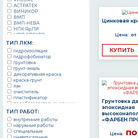
АСТРАТЕК
ВИНИКОР
ВМП
Цинковая кр
ВМП-НЕВА
НПК ЯрЛИ
НПП СПЕКТР
Цена:
от
НПФ ЭМАЛЬ
ТИП ЛКМ:
ТЕРМА
КУПИТЬ
гидроизоляция
УРЕПЛЕН
гидрофобизатор
грунтовка
грунт-эмаль
декоративная краска
краска-грунт
лак
очиститель
пластификатор
Грунтовка д
преобразователь ржавчины
эпоксидная
эмаль
ТИП РАБОТ:
высоконапо
Краска
внутренние работы
«ФАРБЕН ПР
Покрытие
наружные работы
грунт эмаль
по
специальные
защитное покрытие
Цена:
универсальные