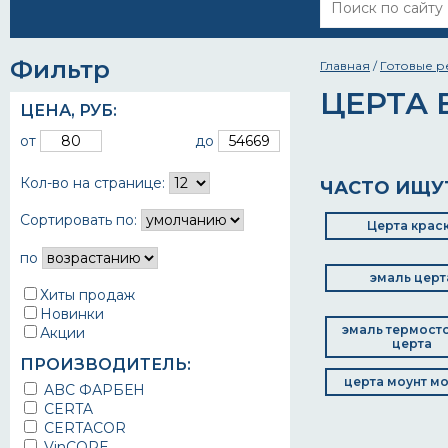
Фильтр
Главная
/
Готовые 
ЦЕРТА 
ЦЕНА,
РУБ
:
от
до
Кол-во на странице:
ЧАСТО ИЩУ
Сортировать по:
Церта крас
по
эмаль церт
Хиты продаж
Новинки
эмаль термост
Акции
церта
ПРОИЗВОДИТЕЛЬ:
церта моунт м
ABC ФАРБЕН
CERTA
CERTACOR
VinCORE