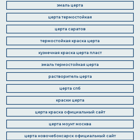
эмаль церта
церта термостойкая
церта саратов
термостойкая краска церта
кузнечная краска церта пласт
эмаль термостойкая церта
растворитель церта
церта спб
краски церта
церта краска официальный сайт
церта моунт москва
церта новочебоксарск официальный сайт