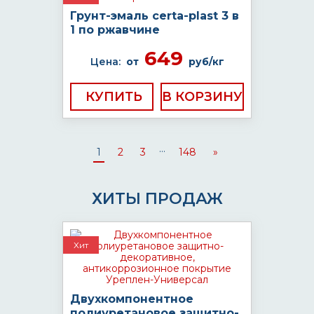
Грунт-эмаль certa-plast 3 в
1 по ржавчине
649
Цена:
от
руб/кг
КУПИТЬ
...
1
2
3
148
»
ХИТЫ ПРОДАЖ
Хит
Двухкомпонентное
полиуретановое защитно-