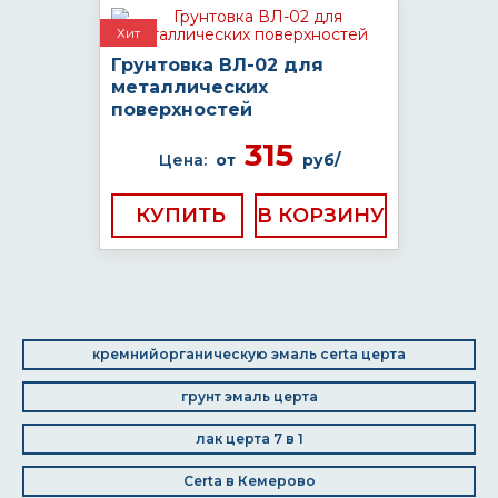
Хит
Грунтовка ВЛ-02 для
металлических
поверхностей
315
Цена:
от
руб/
КУПИТЬ
кремнийорганическую эмаль certa церта
грунт эмаль церта
лак церта 7 в 1
Certa в Кемерово