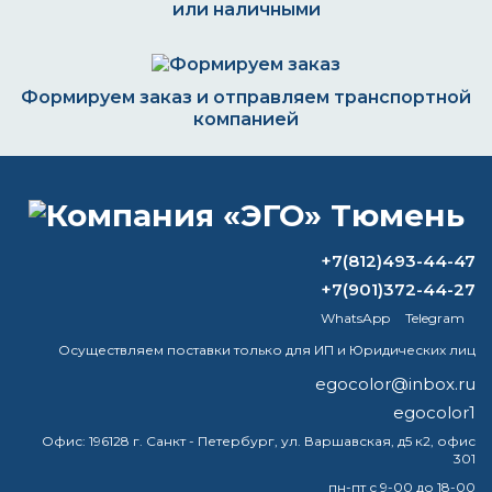
или наличными
Формируем заказ и отправляем транспортной
компанией
ВОПРОС-ОТВЕТ
+7(812)493-44-47
+7(901)372-44-27
Сколько стоит полиуретановая эмаль?
WhatsApp
Telegram
Можно ли смешать пф 266 и пф 115?
Осуществляем поставки только для ИП и Юридических лиц
egocolor@inbox.ru
Чем разбавить краску по металлу для
egocolor1
краскопульта
Офис:
196128 г. Санкт - Петербург, ул. Варшавская, д5 к2, офис
301
Какая краска лучше для стен,
акриловая или латексная?
пн-пт с 9-00 до 18-00