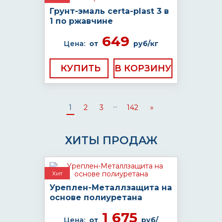
Грунт-эмаль certa-plast 3 в
1 по ржавчине
649
Цена:
от
руб/кг
КУПИТЬ
...
1
2
3
142
»
ХИТЫ ПРОДАЖ
Хит
Уреплен-Металлзащита на
основе полиуретана
1 675
Цена:
от
руб/