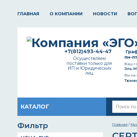
ГЛАВНАЯ
О КОМПАНИИ
НОВОСТИ
ВО
+7(812)493-44-47
Граф
пн-пт
Осуществляем
поставки только для
Ваш г
ИП и Юридических
Эль-М
лиц
Вы на 
Тюме
КАТАЛОГ
Фильтр
Главная
/
Кр
CER