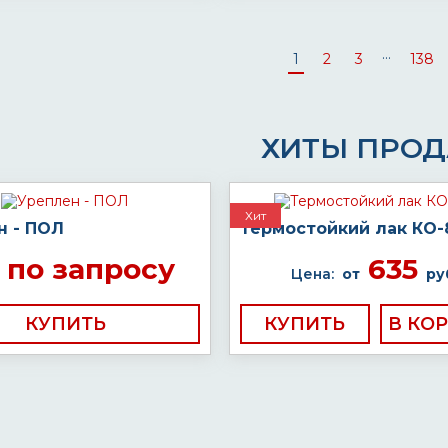
...
1
2
3
138
ХИТЫ ПРО
Хит
н - ПОЛ
Термостойкий лак КО-
по запросу
635
Цена:
от
ру
КУПИТЬ
КУПИТЬ