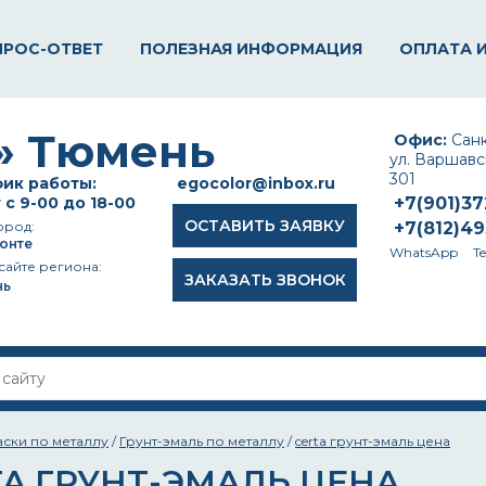
ПРОС-ОТВЕТ
ПОЛЕЗНАЯ ИНФОРМАЦИЯ
ОПЛАТА 
Офис:
Санк
ул. Варшавск
301
ик работы:
egocolor@inbox.ru
 с 9-00 до 18-00
+7(901)3
ОСТАВИТЬ ЗАЯВКУ
ород:
+7(812)4
онте
WhatsApp
T
сайте региона:
ЗАКАЗАТЬ ЗВОНОК
нь
аски по металлу
/
Грунт-эмаль по металлу
/
certa грунт-эмаль цена
TA ГРУНТ-ЭМАЛЬ ЦЕНА