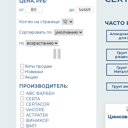
ЦЕНА,
РУБ
:
от
до
Кол-во на странице:
ЧАСТО 
Сортировать по:
Алкидная
для 
по
Грунт
ржавч
Хиты продаж
Грунт
Новинки
Металл
Акции
ПРОИЗВОДИТЕЛЬ:
Грунт э
ABC ФАРБЕН
CERTA
CERTACOR
VinCORE
АСТРАТЕК
Цинков
ВИНИКОР
ВМП