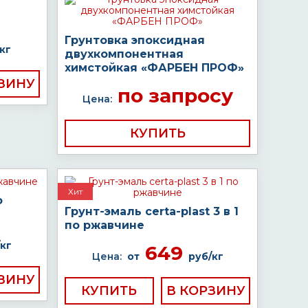
Грунтовка эпоксидная
кг
двухкомпонентная
химстойкая «ФАРБЕН ПРОФ»
по запросу
Цена:
КУПИТЬ
Хит
о
Грунт-эмаль certa-plast 3 в 1
по ржавчине
кг
649
Цена:
от
руб/кг
КУПИТЬ