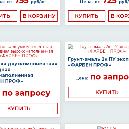
755
725
а:
от
руб/кг
Цена:
от
руб/
ИТЬ
КУПИТЬ
Грунт-эмаль 2к ПУ экс
вка двухкомпонентная
«ФАРБЕН ПРОФ»
дная
по запро
наполненная
Цена:
Н ПРОФ»
по запросу
КУПИТЬ
КУПИТЬ