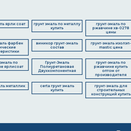
аль ярли соат
грунт эмаль по металлу
грунт-эмаль по
купить
ржавчине хв-0278
цены
маль фарбен
виникор грунт-эмаль
грунт-эмаль изолэп-
ические
состав
mastic цена
теристики
 эмаль по
Грунт-Эмаль
грунт-эмаль по
е ярлисоат
Полиуретановая
ржавчине купить
Двухкомпонентная
оптом от
производителя
аль металлик
certa грунт эмаль
грунт-эмаль для
купить
строительных
конструкций купить