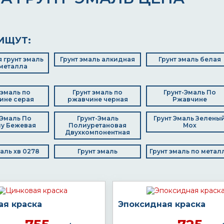
ИЩУТ:
 грунт эмаль
Грунт эмаль алкидная
Грунт эмаль белая
металла
 эмаль по
Грунт эмаль по
Грунт-Эмаль По
ине серая
ржавчине черная
Ржавчине
 Эмаль По
Грунт-Эмаль
Грунт Эмаль Зелены
у Бежевая
Полиуретановая
Мох
Двухкомпонентная
маль хв 0278
Грунт эмаль
Грунт эмаль по метал
ая краска
Эпоксидная краска