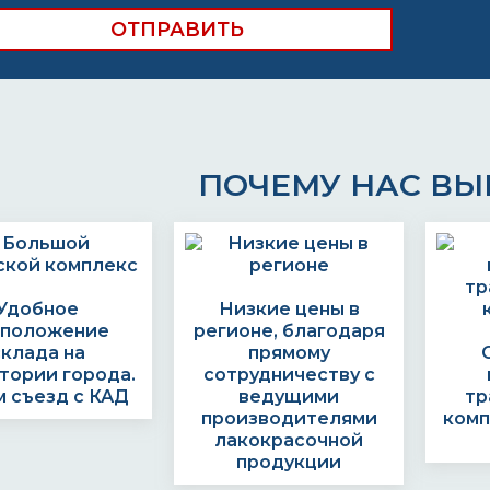
ПОЧЕМУ НАС В
Удобное
Низкие цены в
сположение
регионе, благодаря
склада на
прямому
тории города.
сотрудничеству с
 съезд с КАД
ведущими
тр
производителями
комп
лакокрасочной
продукции