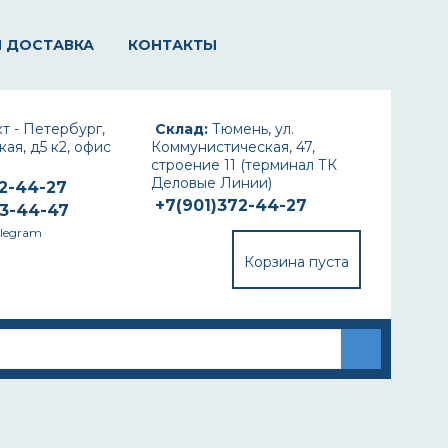
И ДОСТАВКА
КОНТАКТЫ
т - Петербург,
Склад:
Тюмень, ул.
ая, д5 к2, офис
Коммунистическая, 47,
строение 11 (терминал ТК
Деловые Линии)
72-44-27
+7(901)372-44-27
93-44-47
elegram
Корзина пуста