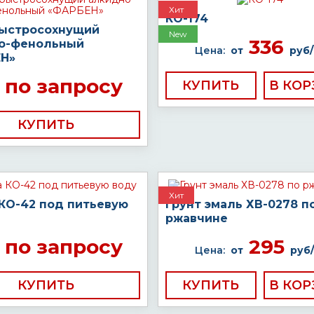
Хит
КО-174
быстросохнущий
New
336
о-фенольный
Цена:
от
руб/
Н»
по запросу
КУПИТЬ
КУПИТЬ
Хит
 КО-42 под питьевую
Грунт эмаль ХВ-0278 п
ржавчине
по запросу
295
Цена:
от
руб/
КУПИТЬ
КУПИТЬ