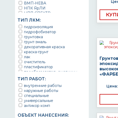
Цен
ВМП-НЕВА
НПК ЯрЛИ
НПП СПЕКТР
КУП
НПФ ЭМАЛЬ
ТИП ЛКМ:
ТЕРМА
гидроизоляция
УРЕПЛЕН
гидрофобизатор
грунтовка
грунт-эмаль
декоративная краска
краска-грунт
лак
Грунто
очиститель
эпокси
пластификатор
высоко
преобразователь ржавчины
«ФАРБЕ
эмаль
ТИП РАБОТ:
Краска
внутренние работы
Цена:
Покрытие
наружные работы
грунт эмаль
специальные
защитное покрытие
универсальные
антикор комп
ОБЪЕКТ НАНЕСЕНИЯ: