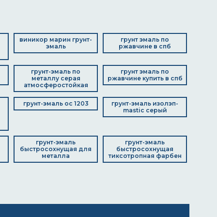
виникор марин грунт-
грунт эмаль по
эмаль
ржавчине в спб
грунт-эмаль по
грунт эмаль по
металлу серая
ржавчине купить в спб
атмосферостойкая
грунт-эмаль ос 1203
грунт-эмаль изолэп-
mastic серый
грунт-эмаль
грунт-эмаль
быстросохнущая для
быстросохнущая
металла
тиксотропная фарбен