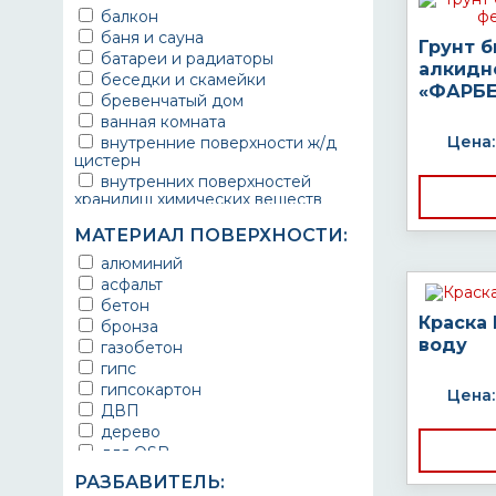
балкон
баня и сауна
Грунт 
батареи и радиаторы
алкидн
беседки и скамейки
«ФАРБЕ
бревенчатый дом
ванная комната
Цена:
внутренние поверхности ж/д
цистерн
внутренних поверхностей
хранилищ химических веществ
водопроводы
МАТЕРИАЛ ПОВЕРХНОСТИ:
ворота
выхлопные системы
алюминий
автомобилей
асфальт
газопроводы
бетон
гараж
Краска
бронза
гидротехнические сооружения
воду
газобетон
городской транспорт
гипс
грузовые вагоны
гипсокартон
Цена:
двери металлические
ДВП
детали двигателей
дерево
детали машин
для OSB
детали механизмов
для бетона
РАЗБАВИТЕЛЬ:
для автомобилей
для гипса