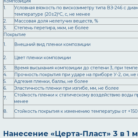
Композиция
1.
Условная вязкость по вискозиметру типа ВЗ-246 с диа
температуре (20±2)ºС, с, не менее
2.
Массовая доля нелетучих веществ, %
3.
Степень перетира, мкм, не более
Покрытие
1.
Внешний вид пленки композиции
2.
Цвет пленки композиции
3.
Время высыхания композиции до степени 3, при темпер
4.
Прочность покрытия при ударе на приборе У-2, см, не
5.
Адгезия пленки, баллы, не более
6.
Эластичность пленки при изгибе, мм, не более
Стойкость пленки к статическому воздействию воды при
7.
менее
8.
Стойкость покрытия к изменению температуры от +150
Нанесение «Церта-Пласт» 3 в 1 