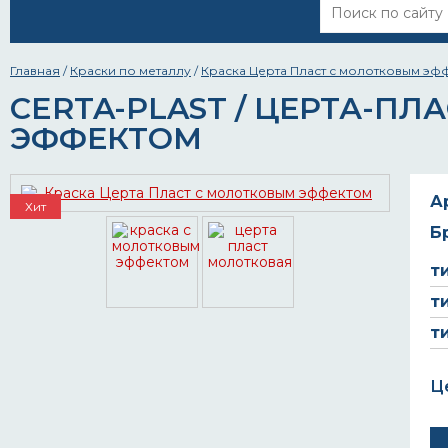
Главная
/
Краски по металлу
/
Краска Церта Пласт с молотковым эф
CERTA-PLAST / ЦЕРТА-П
ЭФФЕКТОМ
А
Хит
Б
т
т
т
Ц