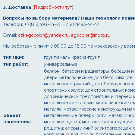
3. Доставка
(
Подробности тут
)
Вопросы по выбору материала? Наши технологи прав
Телефон: +7(812)493-44-47, +7(812)493-44-47
Е-mail:
czkegocolor@yandex.ru
,
egocolor@inbox.ru
Мы работаем с пн-пт с 09:00 до 18:00 по московскому врем
тип ЛКМ:
грунт-эмаль; краска-грунт
тип работ:
универсальные
балкон; батареи и радиаторы; беседки и
двери металлические; для бетонных стен;
металлоконструкций; для оборудования; 
спортивных залов; для строительных кон
для химических предприятий; интерьерная
металлические гаражи; металлические ем
металла; металлические конструкции из 
объект
металлические поверхности; металличес
нанесения:
металлоизделия; мостовые конструкции;
решетка; опоры линий электропередач; 
корпусов судов; полки; портальные кран