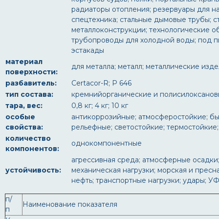
радиаторы отопления; резервуары для на
спецтехника; стальные дымовые трубы; с
металлоконструкции; технологические о
трубопроводы для холодной воды; под пи
эстакады
материал
для металла; металл; металлические изде
поверхности:
разбавитель:
Certacor-R; Р 646
тип состава:
кремнийорганические и полисилоксано
тара, вес:
0,8 кг; 4 кг; 10 кг
особые
антикоррозийные; атмосферостойкие; быс
свойства:
рельефные; светостойкие; термостойкие
количество
однокомпонентные
компонентов:
агрессивная среда; атмосферные осадки; 
устойчивость:
механическая нагрузки; морская и пресн
нефть; транспортные нагрузки; удары; У
п/
Наименование показателя
п