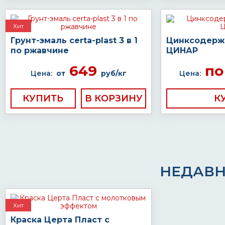
Хит
Грунт-эмаль certa-plast 3 в 1
Цинксодерж
по ржавчине
ЦИНАР
649
по
Цена:
от
руб/кг
Цена:
КУПИТЬ
К
НЕДАВН
Хит
Краска Церта Пласт с