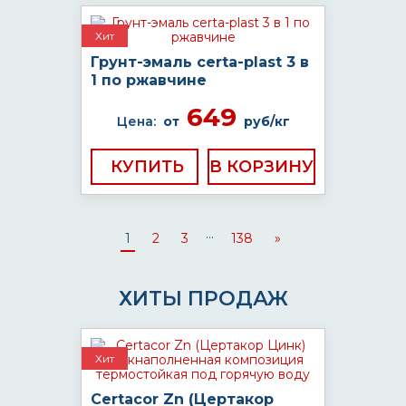
Хит
Грунт-эмаль certa-plast 3 в
1 по ржавчине
649
Цена:
от
руб/кг
КУПИТЬ
...
1
2
3
138
»
ХИТЫ ПРОДАЖ
Хит
Certacor Zn (Цертакор