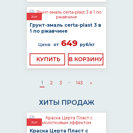
Хит
Грунт-эмаль certa-plast 3 в
1 по ржавчине
649
Цена:
от
руб/кг
КУПИТЬ
...
1
2
3
143
»
ХИТЫ ПРОДАЖ
Хит
Краска Церта Пласт с