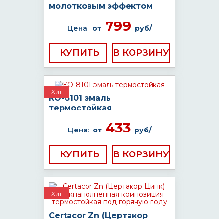
молотковым эффектом
799
Цена:
от
руб/
КУПИТЬ
Хит
КО-8101 эмаль
термостойкая
433
Цена:
от
руб/
КУПИТЬ
Хит
Certacor Zn (Цертакор