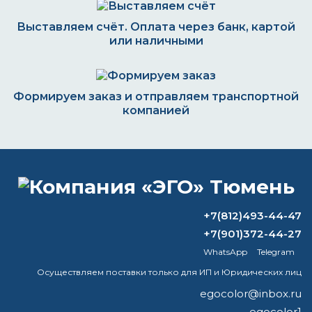
Выставляем счёт. Оплата через банк, картой
или наличными
Формируем заказ и отправляем транспортной
компанией
ВОПРОС-ОТВЕТ
+7(812)493-44-47
В какие цвета можно патинировать
+7(901)372-44-27
сталь?
WhatsApp
Telegram
Диоксид титана в краске
Осуществляем поставки только для ИП и Юридических лиц
egocolor@inbox.ru
Что сильнее, уайт-спирит или
egocolor1