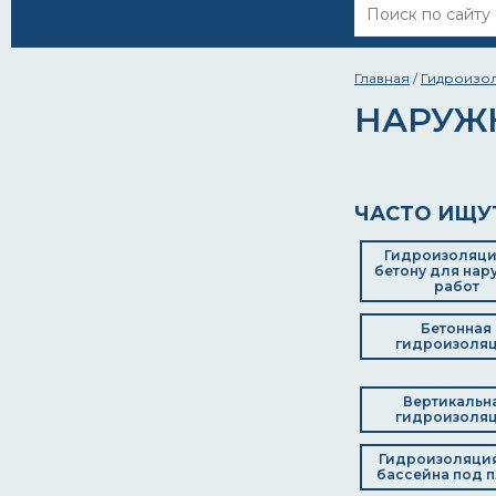
Главная
/
Гидроизо
НАРУЖ
ЧАСТО ИЩУ
Гидроизоляци
бетону для нар
работ
Бетонная
гидроизоля
Вертикальн
гидроизоля
Гидроизоляци
бассейна под п