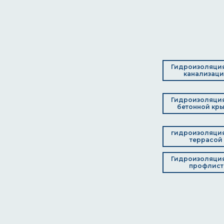
Гидроизоляци
канализац
Гидроизоляци
бетонной кр
гидроизоляци
террасой
Гидроизоляци
профлист