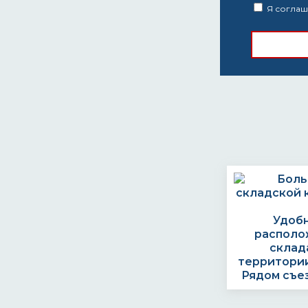
Я соглаш
Удоб
располо
склад
территории
Рядом съе