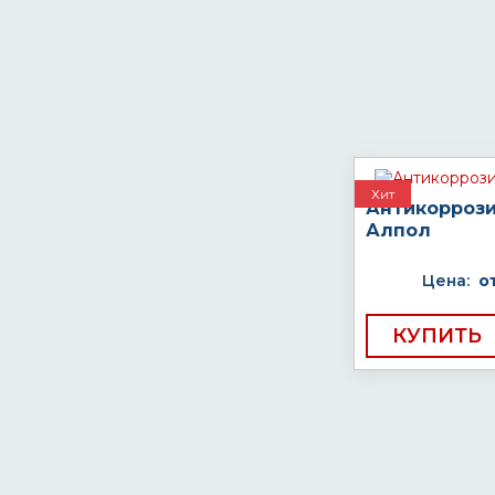
Хит
Антикоррози
Алпол
Цена:
о
КУПИТЬ