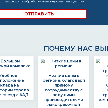
*
соглашаюсь на
обработку моих персональных данных
ПОЧЕМУ НАС В
Удобное
Низкие цены в
сположение
регионе, благодаря
склада на
прямому
тории города.
сотрудничеству с
 съезд с КАД
ведущими
тр
производителями
комп
лакокрасочной