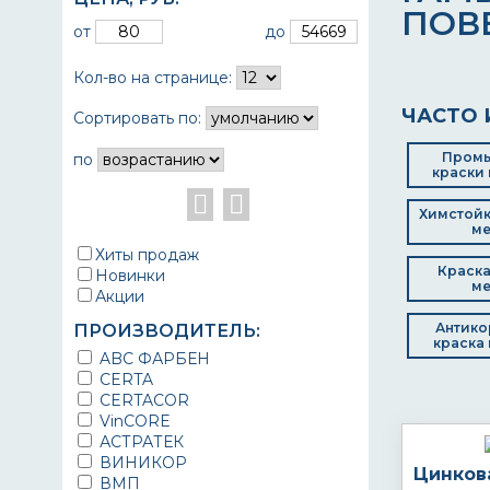
ПОВ
от
до
Кол-во на странице:
ЧАСТО 
Сортировать по:
Пром
по
краски 
Химстойк
ме
Хиты продаж
Краска
Новинки
ме
Акции
Антико
ПРОИЗВОДИТЕЛЬ:
краска 
ABC ФАРБЕН
CERTA
CERTACOR
VinCORE
АСТРАТЕК
ВИНИКОР
Цинков
ВМП