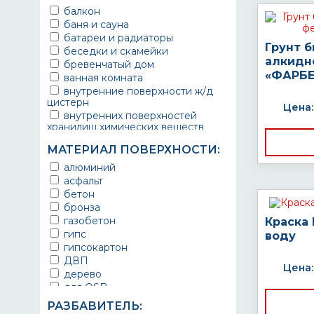
балкон
баня и сауна
батареи и радиаторы
Грунт 
беседки и скамейки
алкидн
бревенчатый дом
«ФАРБЕ
ванная комната
внутренние поверхности ж/д
цистерн
Цена:
внутренних поверхностей
хранилищ химических веществ
водопроводы
МАТЕРИАЛ ПОВЕРХНОСТИ:
ворота
выхлопные системы
алюминий
автомобилей
асфальт
газопроводы
бетон
гараж
бронза
гидротехнические сооружения
газобетон
Краска
городской транспорт
гипс
воду
грузовые вагоны
гипсокартон
двери металлические
ДВП
Цена:
детали двигателей
дерево
детали машин
для OSB
детали механизмов
для бетона
РАЗБАВИТЕЛЬ:
для автомобилей