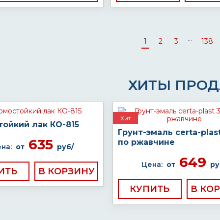
...
1
2
3
138
ХИТЫ ПРО
Хит
тойкий лак КО-815
Грунт-эмаль certa-plast
635
по ржавчине
на:
от
руб/
649
Цена:
от
ру
ИТЬ
КУПИТЬ