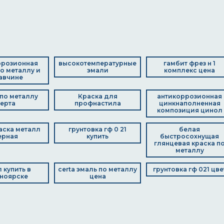
ррозионная
высокотемпературные
гамбит фрез н 1
по металлу и
эмали
комплекс цена
авчине
по металлу
Краска для
антикоррозионная
ерта
профнастила
цинкнаполненная
композиция цинол
раска металл
грунтовка гф 0 21
белая
ерная
купить
быстросохнущая
глянцевая краска п
металлу
 купить в
certa эмаль по металлу
грунтовка гф 021 цве
ноярске
цена