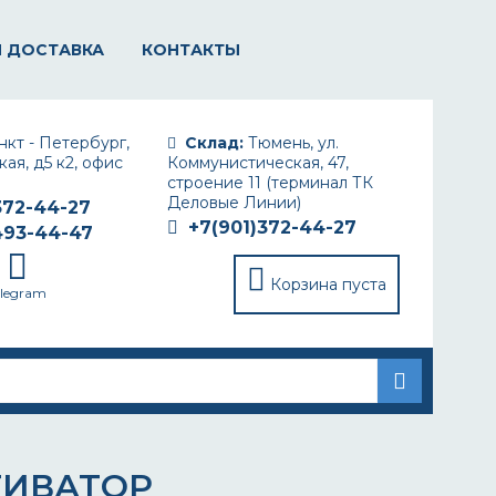
И ДОСТАВКА
КОНТАКТЫ
кт - Петербург,
Склад:
Тюмень, ул.
ая, д5 к2, офис
Коммунистическая, 47,
строение 11 (терминал ТК
Деловые Линии)
372-44-27
+7(901)372-44-27
493-44-47
Корзина пуста
elegram
ТИВАТОР