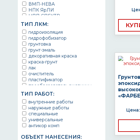
ВМП-НЕВА
Цен
НПК ЯрЛИ
НПП СПЕКТР
НПФ ЭМАЛЬ
ТИП ЛКМ:
КУП
ТЕРМА
гидроизоляция
УРЕПЛЕН
гидрофобизатор
грунтовка
грунт-эмаль
декоративная краска
краска-грунт
лак
очиститель
Грунто
пластификатор
эпокси
преобразователь ржавчины
высоко
эмаль
ТИП РАБОТ:
«ФАРБЕ
Краска
внутренние работы
Покрытие
наружные работы
грунт эмаль
Цена:
специальные
защитное покрытие
универсальные
антикор комп
ОБЪЕКТ НАНЕСЕНИЯ: