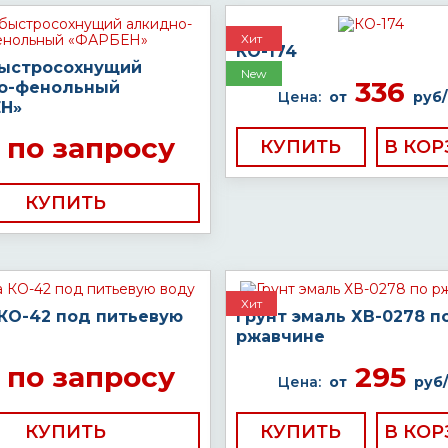
Хит
КО-174
быстросохнущий
New
336
о-фенольный
Цена:
от
руб/
Н»
по запросу
КУПИТЬ
КУПИТЬ
Хит
 КО-42 под питьевую
Грунт эмаль ХВ-0278 п
ржавчине
по запросу
295
Цена:
от
руб/
КУПИТЬ
КУПИТЬ