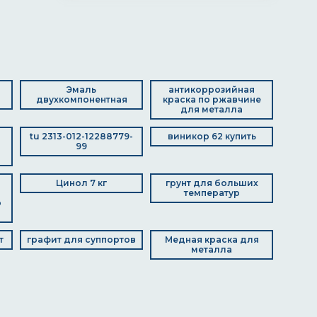
Эмаль
антикоррозийная
двухкомпонентная
краска по ржавчине
для металла
tu 2313-012-12288779-
виникор 62 купить
99
Цинол 7 кг
грунт для больших
температур
о
т
графит для суппортов
Медная краска для
металла