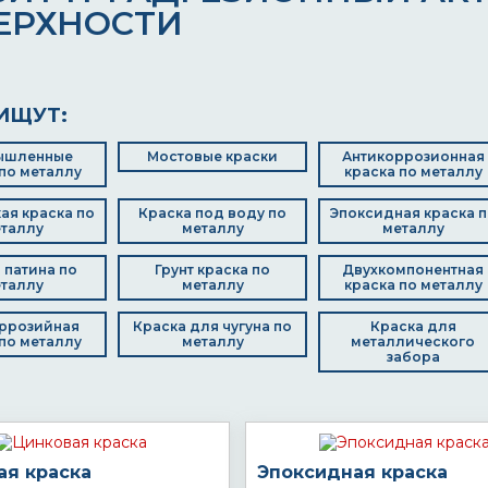
ЕРХНОСТИ
ИЩУТ:
ышленные
Мостовые краски
Антикоррозионная
по металлу
краска по металлу
ая краска по
Краска под воду по
Эпоксидная краска п
таллу
металлу
металлу
 патина по
Грунт краска по
Двухкомпонентная
таллу
металлу
краска по металлу
ррозийная
Краска для чугуна по
Краска для
по металлу
металлу
металлического
забора
ая краска
Эпоксидная краска