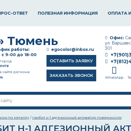
ПРОС-ОТВЕТ
ПОЛЕЗНАЯ ИНФОРМАЦИЯ
ОПЛАТА 
Офис:
Сан
ул. Варшавск
301
фик работы:
egocolor@inbox.ru
 с 9-00 до 18-00
+7(901)
ОСТАВИТЬ ЗАЯВКУ
город:
+7(812)
онте
а сайте региона:
ЗАКАЗАТЬ ЗВОНОК
нь
WhatsApp
T
аски по металлу
/
гамбит н-1 адгезионный активатор поверхности
БИТ Н-1 АДГЕЗИОННЫЙ АК